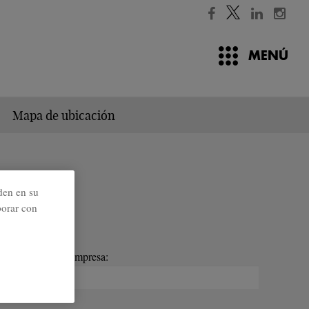
MENÚ
Mapa de ubicación
den en su
borar con
Empresa: