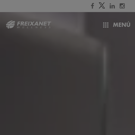
//
MENÚ