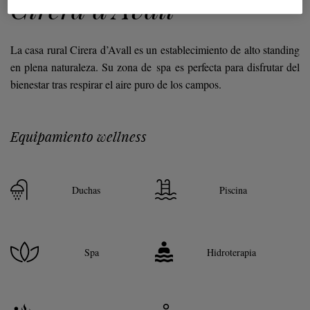
Cirera d’Avall
La casa rural Cirera d’Avall es un establecimiento de alto
standing
en plena naturaleza. Su zona de
spa
es perfecta para disfrutar del
bienestar tras respirar el aire puro de los campos.
Equipamiento wellness
Duchas
Piscina
Spa
Hidroterapia