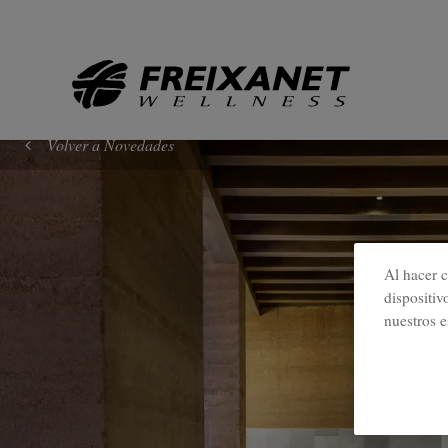
//
Volver a Novedades
Al hacer c
dispositiv
nuestros e