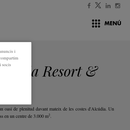
MENÚ
anuncis i
ats
é compartim
i socis
llentia Resort &
un oasi de plenitud davant mateix de les costes d'Alcúdia. Un
2
ess en un centre de 3.000
m
.