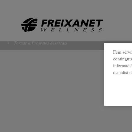
//
Tornar a Projectes destacats
Fem servir
continguts
informació
d'anàlisi 