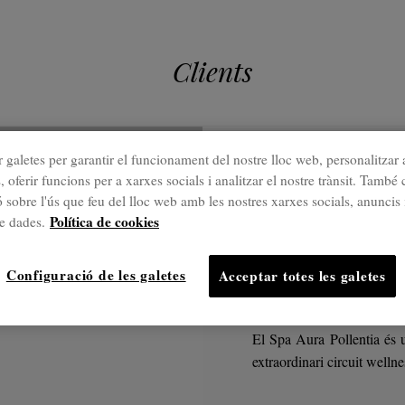
Clients
 galetes per garantir el funcionament del nostre lloc web, personalitzar 
Projectes destac
, oferir funcions per a xarxes socials i analitzar el nostre trànsit. Tamb
 sobre l'ús que feu del lloc web amb les nostres xarxes socials, anuncis 
Club Po
Política de cookies
de dades.
Spa
Configuració de les galetes
Acceptar totes les galetes
El Spa Aura Pollentia és 
extraordinari circuit welln