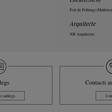
Port de Pollença (Mallorca
Arquitecte
NB Arquitectes
legs
Contacti a
r catàlegs
Con