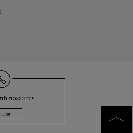
)
mb nosaltres
tactar