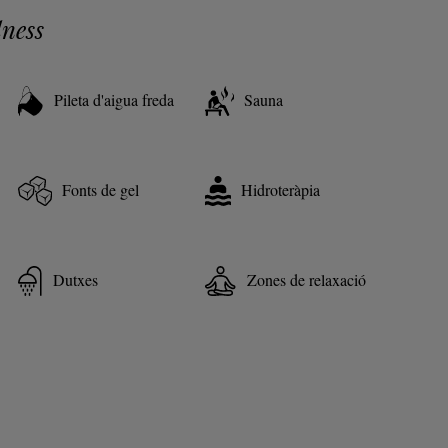
ness
Pileta d'aigua freda
Sauna
Fonts de gel
Hidroteràpia
Dutxes
Zones de relaxació