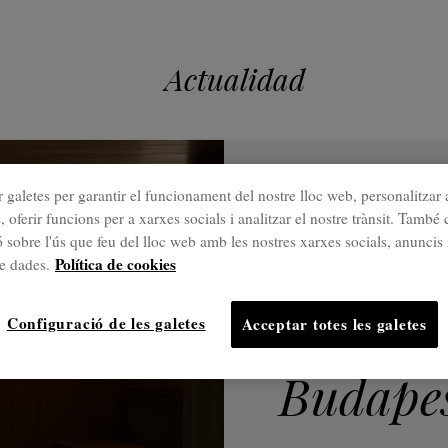
Actualidad
25 Mar.
 galetes per garantir el funcionament del nostre lloc web, personalitzar 
Freixan
, oferir funcions per a xarxes socials i analitzar el nostre trànsit. Tamb
 sobre l'ús que feu del lloc web amb les nostres xarxes socials, anuncis 
Política de cookies
finalitz
de dades.
Kozmo L
Configuració de les galetes
Acceptar totes les galetes
Budapes