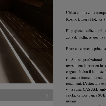
Ubicat en una zona tranqu
Kozmo Luxury Hotel està cr
El projecte, realitzat pe
zona de wellness, que ha es
Entre els elements principa
Sauna professional
de
revestiment interior en fus
elegant. Inclou il·lumina
emana de forma indirecta p
rendiment. L'estructura est
Sauna CASUAL
amb 
calefactor sota-bancs SUBL
usuaris.