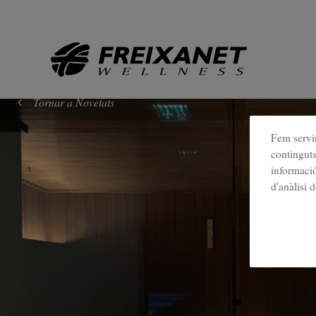
//
Tornar a Novetats
Fem servir
continguts
informació
d'anàlisi 