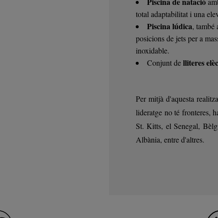
Piscina de natació
amb
total adaptabilitat i una el
Piscina lúdica
, també
posicions de jets per a mass
inoxidable.
lliteres elè
Conjunt de
Per mitjà d'aquesta realit
lideratge no té fronteres, 
St. Kitts, el Senegal, Bèl
Albània, entre d'altres.