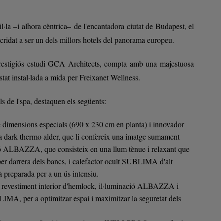
il·la
–i alhora cèntrica– de l'encantadora ciutat de Budapest, el
idat a ser un dels millors hotels del panorama europeu.
l prestigiós estudi GCA Architects, compta amb una majestuosa
tat instal·lada a mida per Freixanet Wellness.
ls de l'spa, destaquen els següents:
 dimensions especials (690 x 230 cm en planta) i innovador
ta
dark thermo alder
, que li confereix una imatge sumament
ció ALBAZZA, que consisteix en una llum tènue i relaxant que
er darrera dels bancs, i calefactor ocult SUBLIMA d'alt
à preparada per a un ús intensiu.
revestiment interior d'hemlock, il·luminació ALBAZZA i
IMA, per a optimitzar espai i maximitzar la seguretat dels