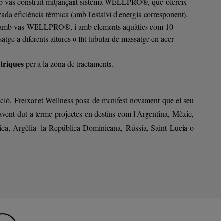
 vas construït mitjançant sistema WELLPRO
®, que ofereix
evada eficiència tèrmica (amb l'estalvi d'energia corresponent).
 amb vas WELLPRO®, i amb elements aquàtics com 10
atge a diferents altures o llit tubular de massatge en acer
ctriques
per a la zona de tractaments.
zació, Freixanet Wellness posa de manifest novament que el seu
havent dut a terme projectes en destins com l'Argentina, Mèxic,
gica, Argèlia, la República Dominicana, Rússia, Saint Lucia o