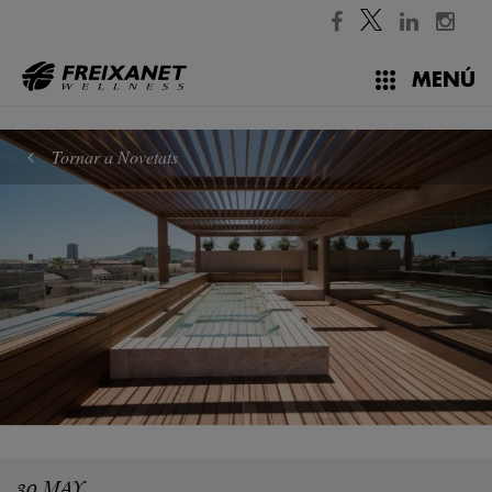
//
MENÚ
Tornar a Novetats
30 MAY.