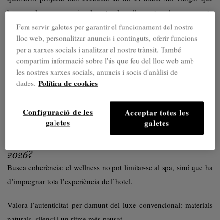
busca relaxar-se ocasionalment: el wellness traveler representa
avui un dels perfils amb més despesa per estada dins del sector
Fem servir galetes per garantir el funcionament del nostre
lloc web, personalitzar anuncis i continguts, oferir funcions
hoteler global.
per a xarxes socials i analitzar el nostre trànsit. També
compartim informació sobre l'ús que feu del lloc web amb
Segons el Global Wellness Institute, el turisme wellness mou més
les nostres xarxes socials, anuncis i socis d'anàlisi de
de 800.000 milions de dòlars anuals a escala global, amb un
Política de cookies
dades.
creixement projectat superior al 16% fins al 2027. A Europa,
Espanya és el tercer destí wellness més visitat després d’Alemanya
Configuració de les
Acceptar totes les
i Àustria.
galetes
galetes
Què defineix l’hoste wellness d’alt valor el
2026?
Busca coherència: el wellness no pot limitar-se al spa, sinó que ha
d’impregnar tota l’experiència de l’hotel.
Valora l’autenticitat per damunt del luxe convencional: materials
naturals, silenci i un ritme més pausat.