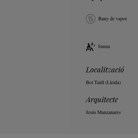
Bany de vapor
Sauna
Localització
Boí Taüll (Lleida)
Arquitecte
Jesús Manzanares