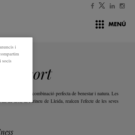
MENÚ
anuncis i
é compartim
ats
i socis
ll Resort
l Resort és una combinació perfecta de benestar i natura. Les
vall de Boí, al Pirineu de Lleida, realcen l'efecte de les seves
ness