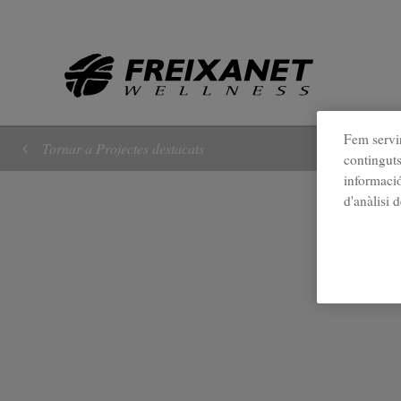
//
Fem servir
Tornar a Projectes destacats
continguts
informació
d'anàlisi 