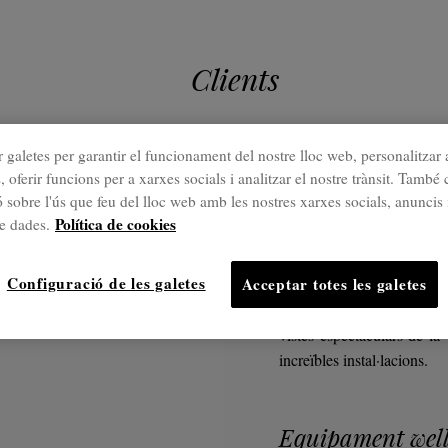
Clients
 galetes per garantir el funcionament del nostre lloc web, personalitzar 
, oferir funcions per a xarxes socials i analitzar el nostre trànsit. Tamb
Projectes destac
 sobre l'ús que feu del lloc web amb les nostres xarxes socials, anuncis 
Boí Taü
Política de cookies
de dades.
Configuració de les galetes
Acceptar totes les galetes
L'Spa Augusta del Boi Taül
vistes espectaculars de la 
increïbles instal·lacions.
Equipament well