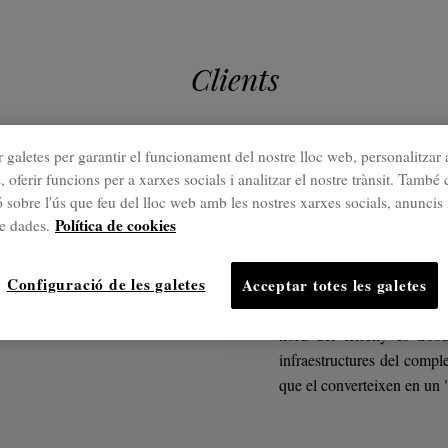
Clients
 galetes per garantir el funcionament del nostre lloc web, personalitzar 
, oferir funcions per a xarxes socials i analitzar el nostre trànsit. Tamb
Projectes destac
 sobre l'ús que feu del lloc web amb les nostres xarxes socials, anuncis 
Balnear
Política de cookies
de dades.
Configuració de les galetes
Acceptar totes les galetes
El Balneario Elgorriaga s
nord del terreny es trob
infraestructures del compl
que el converteixen en un "