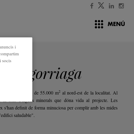
MENÚ
anuncis i
é compartim
ats
i socis
io Elgorriaga
2
'estén a una finca de 55.000 m
al nord-est de la localitat. Al
a la font d'aigües minerals que dóna vida al projecte. Les
ex s'han definit de forma minuciosa per complir amb les mides
edifici saludable".