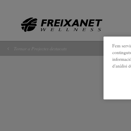
//
Fem servir
Tornar a Projectes destacats
continguts
informació
d'anàlisi 