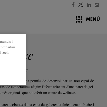
MENÚ
anuncis i
 fred
é compartim
erience
i socis
r a un glacera.
equip d'R+D ens ha permès de desenvolupar un nou espai de
trast de temperatures afegim l'efecte relaxant d'una paret de gel.
is més originals que pot oferir un centre de wellness.
a parets cobertes d'una capa de gel creada únicament amb aire i