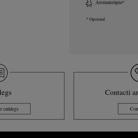
Aromateràpia*
* Opcional
legs
Contacti a
r catàlegs
Con