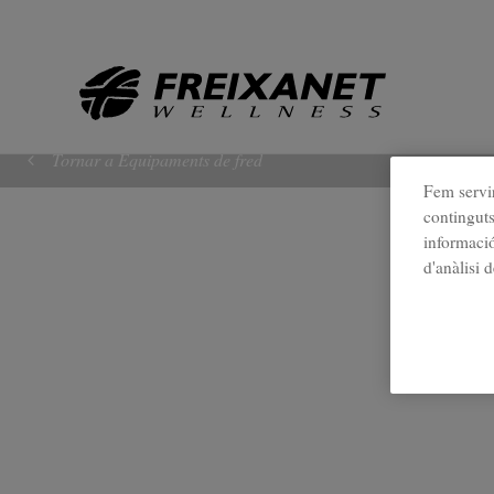
//
Tornar a Equipaments de fred
Fem servir
continguts
informació
d'anàlisi 