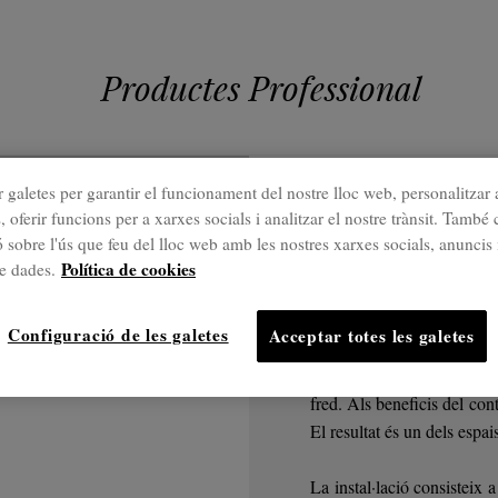
Productes Professional
 galetes per garantir el funcionament del nostre lloc web, personalitzar 
Equipaments de
, oferir funcions per a xarxes socials i analitzar el nostre trànsit. Tamb
Ice Exp
 sobre l'ús que feu del lloc web amb les nostres xarxes socials, anuncis 
Política de cookies
de dades.
La sensació d'entra
Configuració de les galetes
Acceptar totes les galetes
La innovació del nostre 
fred. Als beneficis del con
El resultat és un dels espa
La instal·lació consisteix 