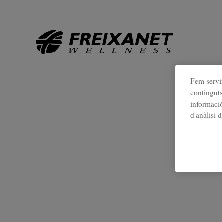
Tornar a Professional
//
Fem servir
continguts
informació
d'anàlisi 