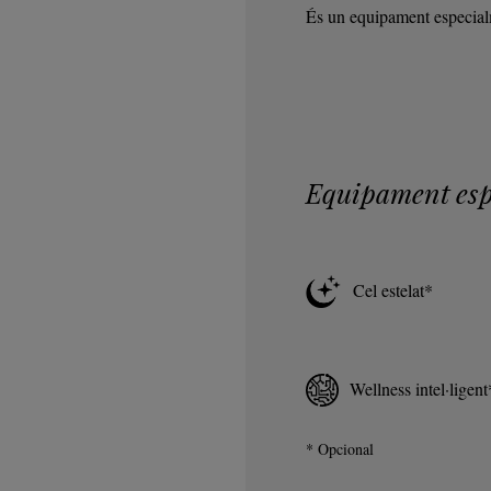
És un equipament especialm
Equipament esp
Cel estelat*
Wellness intel·ligent
* Opcional