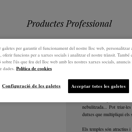
Productes Professional
 galetes per garantir el funcionament del nostre lloc web, personalitzar 
Professional
, oferir funcions per a xarxes socials i analitzar el nostre trànsit. Tamb
 sobre l'ús que feu del lloc web amb les nostres xarxes socials, anuncis 
Dutxes
Política de cookies
de dades.
L'expressió més senz
Configuració de les galetes
Acceptar totes les galetes
Oferim una gran quantitat
nebulitzada... Pot triar-
dutxes que multipliqui els 
Els temples són atractius i