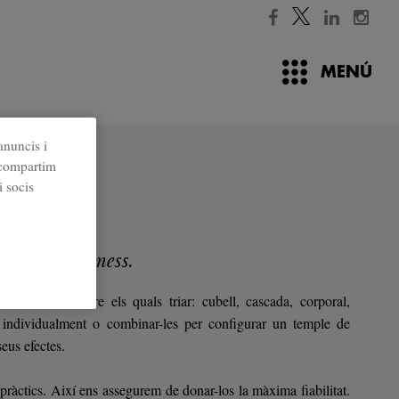
MENÚ
anuncis i
é compartim
i socis
illa del wellness.
 de models entre els quals triar: cubell, cascada, corporal,
les individualment o combinar-les per configurar un temple de
seus efectes.
 pràctics. Així ens assegurem de donar-los la màxima fiabilitat.