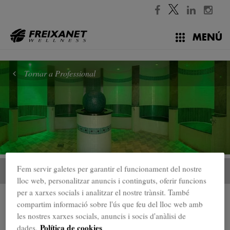
//
MENÚ
Tornar a Professional
Fem servir galetes per garantir el funcionament del nostre
lloc web, personalitzar anuncis i continguts, oferir funcions
per a xarxes socials i analitzar el nostre trànsit. També
Professional
compartim informació sobre l'ús que feu del lloc web amb
Cabines d'aromes
les nostres xarxes socials, anuncis i socis d'anàlisi de
Política de cookies
dades.