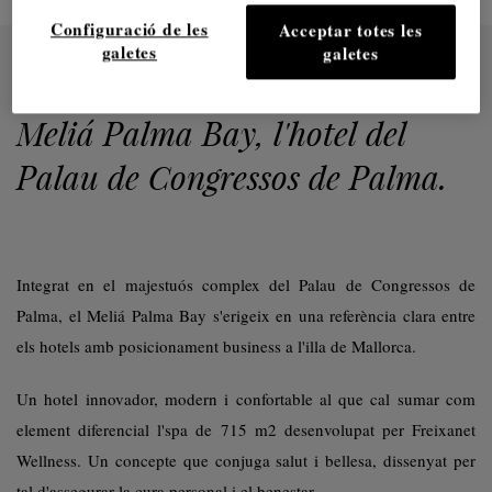
Configuració de les
Acceptar totes les
galetes
galetes
23 MAY.
Spa de Freixanet Wellness a
Meliá Palma Bay, l'hotel del
Palau de Congressos de Palma.
Integrat en el majestuós complex del Palau de Congressos de
Palma, el Meliá Palma Bay s'erigeix en una referència clara entre
els hotels amb posicionament
business
a l'illa de Mallorca.
Un hotel innovador, modern i confortable al que cal sumar com
element diferencial l'spa de 715 m2 desenvolupat per Freixanet
Wellness. Un concepte que conjuga salut i bellesa, dissenyat per
tal d'assegurar la cura personal i el benestar.