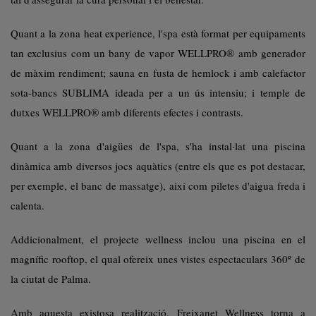
Quant a la zona
heat experience
, l'spa està format per equipaments
tan exclusius com un bany de vapor WELLPRO
® amb generador
de màxim rendiment; sauna en fusta de hemlock i amb calefactor
sota-bancs SUBLIMA ideada per a un ús intensiu; i temple de
dutxes WELLPRO® amb diferents efectes i contrasts.
Quant a la zona d'aigües de l'spa, s'ha instal·lat una piscina
dinàmica amb diversos jocs aquàtics (entre els que es pot destacar,
per exemple, el banc de massatge), així com piletes d'aigua freda i
calenta.
Addicionalment, el projecte wellness inclou una piscina en el
magnífic
rooftop
, el qual ofereix unes vistes espectaculars 360º de
la ciutat de Palma.
Amb aquesta existosa realització, Freixanet Wellness torna a