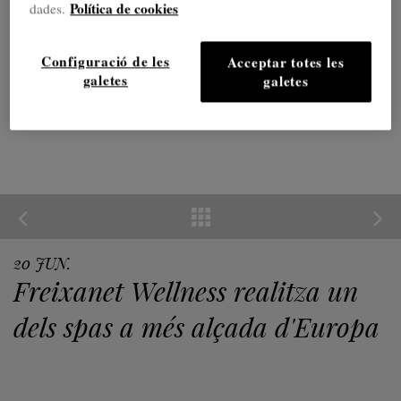
Política de cookies
dades.
Configuració de les
Acceptar totes les
galetes
galetes
20 JUN.
Freixanet Wellness realitza un
dels spas a més alçada d'Europa