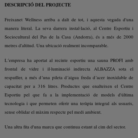
DESCRIPCIÓ DEL PROJECTE
Freixanet Wellness arriba a dalt de tot, i aquesta vegada d'una
manera literal. La seva darrera instal·lació, al Centre Esportiu i
Sociocultural del Pas de la Casa (Andorra), és a més de 2000
metres d'altitud. Una ubicació realment incomparable.
L´empresa ha aportat al recinte esportiu una sauna PROFI amb
frontal de vidre i il·luminació indirecta ALBAZZA sota el
respatller, a més d´una pileta d´aigua freda d´acer inoxidable de
capacitat per a 316 litres. Productes que enalteixen el Centre
Esportiu pel que fa a la implementació de models d'última
tecnologia i que permeten oferir una teràpia integral als usuaris,
sense oblidar el màxim respecte pel medi ambient.
Una altra fita d'una marca que continua estant al cim del sector.