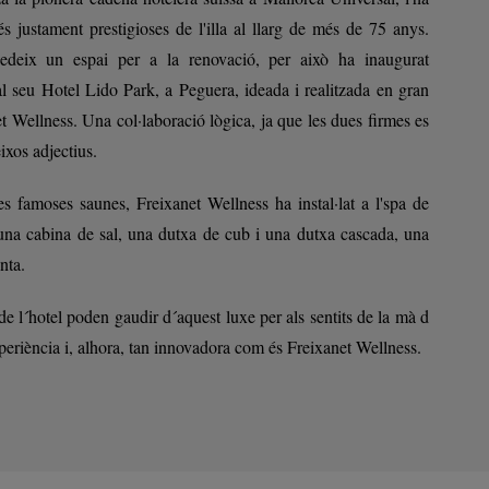
s justament prestigioses de l'illa al llarg de més de 75 anys.
edeix un espai per a la renovació, per això ha inaugurat
l seu Hotel Lido Park, a Peguera, ideada i realitzada en gran
t Wellness. Una col·laboració lògica, ja que les dues firmes es
ixos adjectius.
s famoses saunes, Freixanet Wellness ha instal·lat a l'spa de
 una cabina de sal, una dutxa de cub i una dutxa cascada, una
nta.
 de l´hotel poden gaudir d´aquest luxe per als sentits de la mà d
eriència i, alhora, tan innovadora com és Freixanet Wellness.