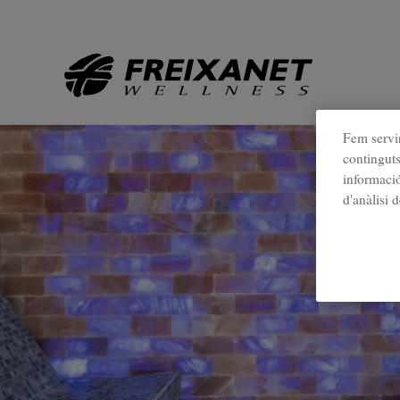
Tornar a Novetats
//
Fem servir
continguts
informació
d'anàlisi 