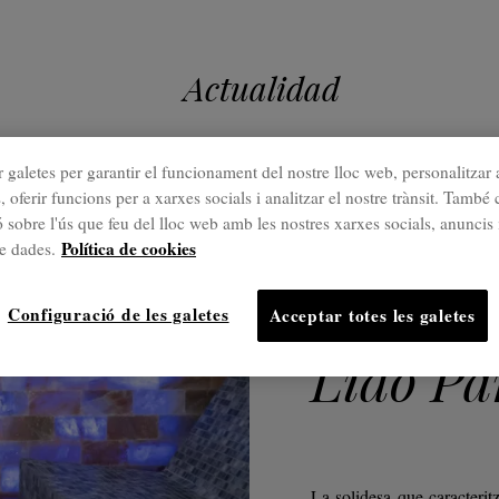
Actualidad
 galetes per garantir el funcionament del nostre lloc web, personalitzar 
, oferir funcions per a xarxes socials i analitzar el nostre trànsit. Tamb
06 Jun.
 sobre l'ús que feu del lloc web amb les nostres xarxes socials, anuncis 
Freixan
Política de cookies
de dades.
spa de l
Configuració de les galetes
Acceptar totes les galetes
Lido Pa
La solidesa que caracterit