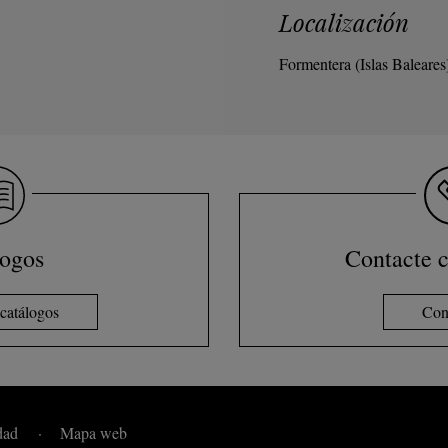
Localización
Formentera (Islas Baleares
logos
Contacte c
catálogos
Con
dad
Mapa web